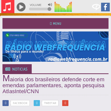
VOLUME
MENU
NOTICIAS
M
aioria dos brasileiros defende corte em
emendas parlamentares, aponta pesquisa
AtlasIntel/CNN
FACEBOOK
TWEETAR