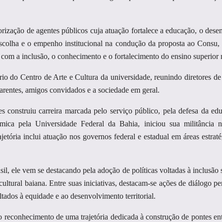
rização de agentes públicos cuja atuação fortalece a educação, o desenv
olha e o empenho institucional na condução da proposta ao Consu, re
m a inclusão, o conhecimento e o fortalecimento do ensino superior 
io do Centro de Arte e Cultura da universidade, reunindo diretores de 
parentes, amigos convidados e a sociedade em geral.
construiu carreira marcada pelo serviço público, pela defesa da edu
ca pela Universidade Federal da Bahia, iniciou sua militância n
jetória inclui atuação nos governos federal e estadual em áreas estra
il, ele vem se destacando pela adoção de políticas voltadas à inclusão 
ultural baiana. Entre suas iniciativas, destacam-se ações de diálogo pe
tados à equidade e ao desenvolvimento territorial.
o reconhecimento de uma trajetória dedicada à construção de pontes entr