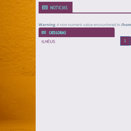
NOTICIAS
Warning
: A non-numeric value encountered in
/home
CATEGORIAS
1
ILHÉUS