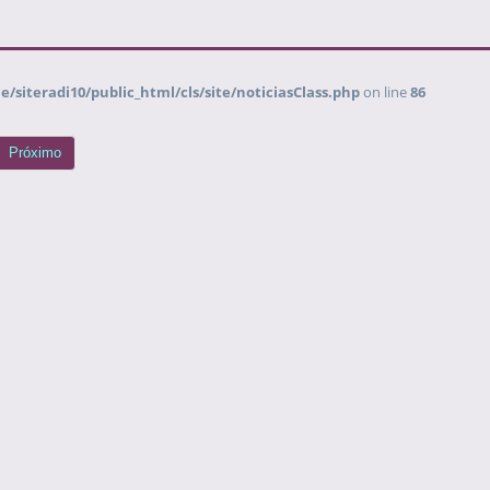
/siteradi10/public_html/cls/site/noticiasClass.php
on line
86
Próximo