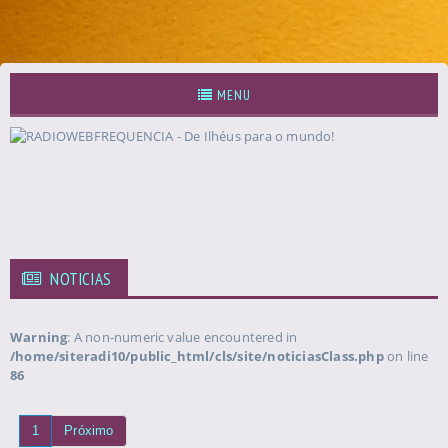
MENU
NOTICIAS
Warning
: A non-numeric value encountered in
/home/siteradi10/public_html/cls/site/noticiasClass.php
on line
86
1
Próximo