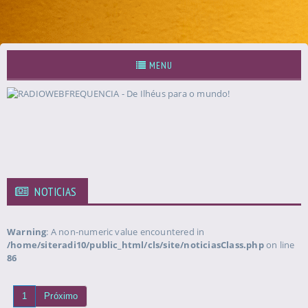
MENU
NOTICIAS
Warning
: A non-numeric value encountered in
/home/siteradi10/public_html/cls/site/noticiasClass.php
on line
86
1
Próximo